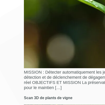
MISSION : Détecter automatiquement les je
détection et de déclenchement de dégag
réel OBJECTIFS ET MISSION La préservation
pour le maintien […]
Scan 3D de plants de vigne