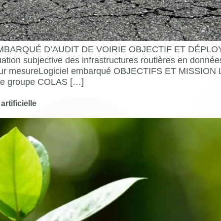
ARQUÉ D’AUDIT DE VOIRIE OBJECTIF ET DÉPLOYABLE
ation subjective des infrastructures routières en donnée
r mesureLogiciel embarqué OBJECTIFS ET MISSION Lea
t, le groupe COLAS […]
tificielle