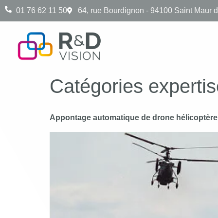
01 76 62 11 50
64, rue Bourdignon - 94100 Saint Maur 
Catégories expertis
Appontage automatique de drone hélicoptère