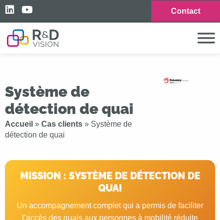
Contact
Système de
détection de quai
Accueil
»
Cas clients
»
Système de
détection de quai
MISSION : SYSTÈME DE DÉTECTION DE
QUAI
Un accompagnement complet qui a permis de faciliter
l’accès des quais aux personnes à mobilité réduite