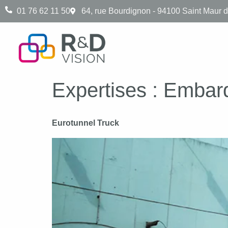
01 76 62 11 50
64, rue Bourdignon - 94100 Saint Maur 
Expertises :
Embar
Eurotunnel Truck