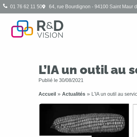
01 76 62 11 50
64, rue Bourdignon - 94100 Saint Maur 
L’IA un outil au
Publié le
30/08/2021
»
»
Accueil
Actualités
L’IA un outil au serv